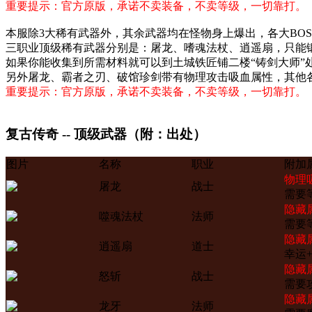
重要提示：官方原版，承诺不卖装备，不卖等级，一切靠打。
本服除3大稀有武器外，其余武器均在怪物身上爆出，各大BOS
三职业顶级稀有武器分别是：屠龙、嗜魂法杖、逍遥扇，只能
如果你能收集到所需材料就可以到土城铁匠铺二楼“铸剑大师”
另外屠龙、霸者之刃、破馆珍剑带有物理攻击吸血属性，其他
重要提示：官方原版，承诺不卖装备，不卖等级，一切靠打。
复古传奇 -- 顶级武器（附：出处）
图片
名称
职业
附加
物理
屠龙
战士
需要等
隐藏
噬魂法杖
法师
需要等
隐藏
逍遥扇
道士
幸运+
隐藏
怒斩
战士
需要
隐藏
龙牙
法师