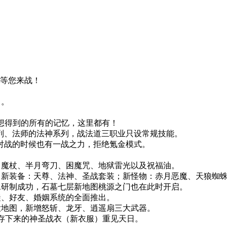
现等您来战！
了。
。
你想得到的所有的记忆，这里都有！
列、法师的法神系列，战法道三职业只设常规技能。
对战的时候也有一战之力，拒绝氪金模式。
蛇、魔杖、半月弯刀、困魔咒、地狱雷光以及祝福油。
峡谷；新装备：天尊、法神、圣战套装；新怪物：赤月恶魔、天狼蜘
神水研制成功，石墓七层新地图桃源之门也在此时开启。
师徒、好友、婚姻系统的全面推出。
四大地图，新增怒斩、龙牙、逍遥扇三大武器。
心保存下来的神圣战衣（新衣服）重见天日。