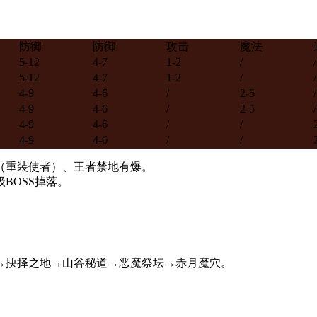
防御
防御
攻击
魔法
5-12
4-7
1-2
/
/
5-12
4-7
1-2
/
/
4-9
4-6
/
2-5
/
4-9
4-6
/
2-5
/
4-9
4-6
/
/
4-9
4-6
/
/
（重装使者）、王者禁地有爆。
BOSS掉落。
→抉择之地→山谷秘道→恶魔祭坛→赤月魔穴。