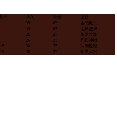
道术
持久
重量
出处
35
62
困惑殿堂
35
62
地狱烈焰
26
21
堕落坟场
26
21
死亡神殿
2-5
30
37
深渊魔域
2-5
30
37
铅虫巢穴