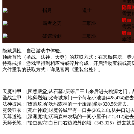
需要
隐藏
指月
道士
需要
吸血
霸者之刃
三职业
需要等
吸血
破馆珍剑
三职业
幸运+
隐藏属性：自己游戏中体验。
顶级首饰（圣战、法神、天尊）的获取方式：在恶魔祭坛、赤
特殊戒指：游戏里得到相应特戒碎片合成，开启活动宝箱或高级
六件重装的获取方式：详见官网《重装出处》。
天魔神甲：
[困惑殿堂]从石墓7层等尸王出来后进去桃源之门，然
圣战宝甲：
[地狱烈焰]比奇城东门一个荷花小池塘(428,474)进
法神披风：
[堕落坟场]沃玛森林的一个废屋(坐标320,56)进去。
霓裳羽衣：
[死亡神殿]封魔谷城里有一口井(205,218),从井口进
天尊道袍：
[深渊魔域]沃玛森林农场的一间小屋子(215,312)进
天师长袍：
[铅虫巢穴]白日门右边城外的塔（343,325）进去就