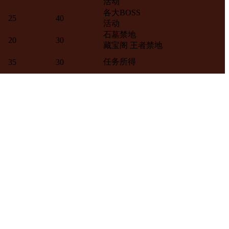
活动
各大BOSS
25
40
活动
石墓禁地
20
30
藏宝阁 王者禁地
任务所得
35
30