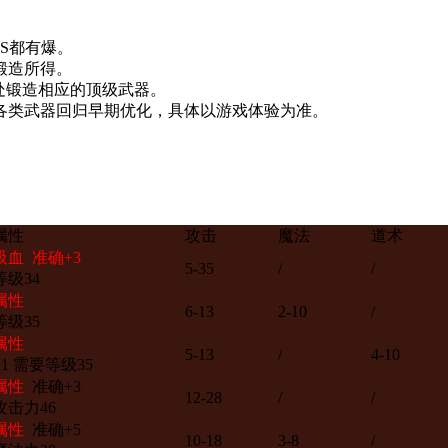
S都有爆。
锻造所得。
处锻造相应的顶级武器。
各类武器回归早期优化，具体以游戏体验为准。
属性
攻击
魔法
道术
吸血 准确+3
5-35
/
/
级34
属性
6-13
2-10
/
级35
属性
5-13
/
4-10
1 需要等级35
属性
准确+3
12-28
/
/
攻击力46
属性
准确+5
10-18
3-8
/