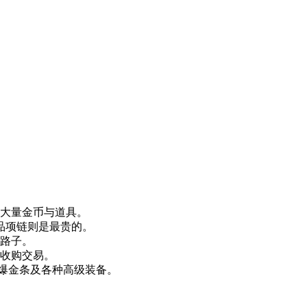
得大量金币与道具。
品项链则是最贵的。
的路子。
价收购交易。
”爆金条及各种高级装备。