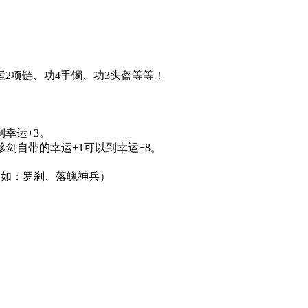
。
2项链、功4手镯、功3头盔等等！
幸运+3。
剑自带的幸运+1可以到幸运+8。
（如：罗刹、落魄神兵）