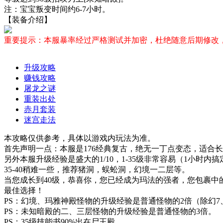
注：宝宝叛变时间约6-7小时。
【装备介绍】
重要提示：本服暴率经过严格测试并加密，杜绝随意后期修改
升级攻略
赚钱攻略
屠龙之谜
重装出处
赤月套装
迷宫走法
本攻略仅供参考，具体以游戏内玩法为准。
首先声明一点：本服是176经典复古，绝无一丁点变态，适合
另外本服升级经验是盛大的1/10，1-35级非常容易（1小时内搞
35-40稍难一些，推荐猪洞，蜈蚣洞，幻境一二层等。
当您成长到40级，恭喜你，您已经成为玛法的强者，您包裹
最佳选择！
PS：幻境、玛雅神殿怪物的升级经验是普通怪物的2倍（除幻7
PS：未知暗殿的二、三层怪物的升级经验是普通怪物的3倍。
PS：35级技能书90%出在尸王殿。