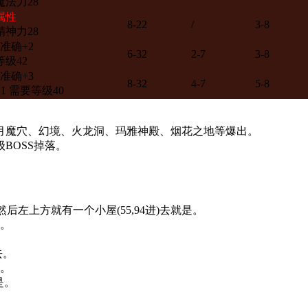
魔法力28
属性
8-22
/
3-8
精神力28
准确+2
6-32
2-7
3-8
级42
准确+3
8-32
4-7
5-8
1 需要等级40
月魔穴、幻境、火龙洞、玛雅神殿、烟花之地等爆出。
BOSS掉落。
后左上方就有一个小屋(55,94进)去就是。
去。
去。
去。
是。