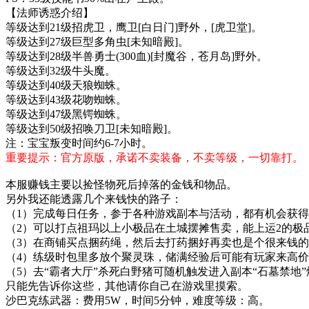
【法师诱惑介绍】
等级达到21级招虎卫，鹰卫[白日门]野外，[虎卫堂]。
等级达到27级巨型多角虫[未知暗殿]。
等级达到28级半兽勇士(300血)[封魔谷，苍月岛]野外。
等级达到32级牛头魔。
等级达到40级天狼蜘蛛。
等级达到43级花吻蜘蛛。
等级达到47级黑锷蜘蛛。
等级达到50级招唤刀卫[未知暗殿]。
注：宝宝叛变时间约6-7小时。
重要提示：官方原版，承诺不卖装备，不卖等级，一切靠打。
本服赚钱主要以捡怪物死后掉落的金钱和物品。
另外我还能透露几个来钱快的路子：
（1）完成每日任务，参于各种游戏副本与活动，都有机会获
（2）可以打点祖玛以上小极品在土城摆摊售卖，能上运2的极
（3）在商铺买点捆药绳，然后去打药捆好再卖也是个很来钱
（4）练级时包里多放个聚灵珠，储满经验后可能有玩家来高
（5）去“霸者大厅”杀死白野猪可随机触发进入副本“石墓禁地
只能先告诉你这些，其他请你自己在游戏里摸索。
沙巴克练武器：费用5W，时间5分钟，难度等级：高。