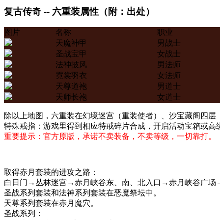
复古传奇 -- 六重装属性（附：出处）
图片
名称
职业
天魔神甲
男战士
圣战宝甲
女战士
法神披风
男法师
霓裳羽衣
女法师
天尊道袍
男道士
天师长袍
女道士
除以上地图，六重装在幻境迷宫（重装使者）、沙宝藏阁四层
特殊戒指：游戏里得到相应特戒碎片合成，开启活动宝箱或高级
重要提示：官方原版，承诺不卖装备，不卖等级，一切靠打。
取得赤月套装的进攻之路：
白日门→丛林迷宫→赤月峡谷东、南、北入口→赤月峡谷广场
圣战系列套装和法神系列套装在恶魔祭坛中。
天尊系列套装在赤月魔穴。
圣战系列：