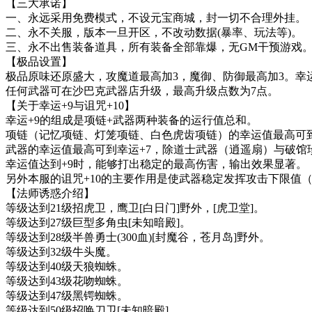
【三大承诺】
一、永远采用免费模式，不设元宝商城，封一切不合理外挂。
二、永不关服，版本一旦开区，不改动数据(暴率、玩法等)。
三、永不出售装备道具，所有装备全部靠爆，无GM干预游戏
【极品设置】
极品原味还原盛大，攻魔道最高加3，魔御、防御最高加3。幸运
任何武器可在沙巴克武器店升级，最高升级点数为7点。
【关于幸运+9与诅咒+10】
幸运+9的组成是项链+武器两种装备的运行值总和。
项链（记忆项链、灯笼项链、白色虎齿项链）的幸运值最高可到
武器的幸运值最高可到幸运+7，除道士武器（逍遥扇）与破馆珍
幸运值达到+9时，能够打出稳定的最高伤害，输出效果显著。
另外本服的诅咒+10的主要作用是使武器稳定发挥攻击下限值
【法师诱惑介绍】
等级达到21级招虎卫，鹰卫[白日门]野外，[虎卫堂]。
等级达到27级巨型多角虫[未知暗殿]。
等级达到28级半兽勇士(300血)[封魔谷，苍月岛]野外。
等级达到32级牛头魔。
等级达到40级天狼蜘蛛。
等级达到43级花吻蜘蛛。
等级达到47级黑锷蜘蛛。
等级达到50级招唤刀卫[未知暗殿]。