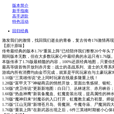
版本简介
新手指南
高手进阶
特色活动
回归经典
激发我们的激情，找回我们逝去的青春，复古传奇176激情再
【原汁原味】
传奇最经典的版本1.76“重装上阵”已经陪伴我们整整20个年头
期间版本无数，但在大多数玩家心中最经典的永远只有1.76版
本版传承了1.76版最精髓的内容，100%还原经典地图，只要
最高等级首饰开放到赤月套：战士的圣战系列、道士的天尊系
游戏内所有消费均由金币完成，就算是平民玩家在与土豪玩家
1.10版“三英雄传说”史上同时玩家在线最多隆重上线！
1.28版“富甲天下”神秘商店的悄然开放，里面出售炼狱、银
1.50版“虎卫传说”更新新地图：白日门、丛林迷宫、赤月
1.60版“热血神鹰”新装备魔血、虹魔套装出现，提高属性的
1.70版“魔神归来”封魔谷的入口打开，虹魔教主威力初显。
1.75版“江山无限”新增苍月岛、骨魔洞、牛魔寺庙、尸魔洞
1.76版“重装上阵”在新武器出现之后，6件三英雄时期被小